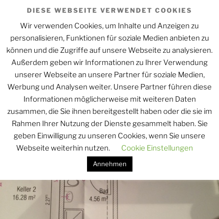
Zum
DIESE WEBSEITE VERWENDET COOKIES
EINE IMMOBILIE KAUFEN
Inhalt
Wir verwenden Cookies, um Inhalte und Anzeigen zu
ODER BAUEN,
springen
personalisieren, Funktionen für soziale Medien anbieten zu
BAUFINANZIERUNG,
können und die Zugriffe auf unsere Webseite zu analysieren.
ANSCHLUSSFINANZIERUNG
Außerdem geben wir Informationen zu Ihrer Verwendung
Wir bei Wolff u. Kollegen arbeiten mit Realbest und der
unserer Webseite an unsere Partner für soziale Medien,
EUROPACE einer Finanzierungsplattform zusammen und das
Werbung und Analysen weiter. Unsere Partner führen diese
mit besten Konditionen.
Informationen möglicherweise mit weiteren Daten
zusammen, die Sie ihnen bereitgestellt haben oder die sie im
Menü
Rahmen Ihrer Nutzung der Dienste gesammelt haben. Sie
geben Einwilligung zu unseren Cookies, wenn Sie unsere
Webseite weiterhin nutzen.
Cookie Einstellungen
Annehmen