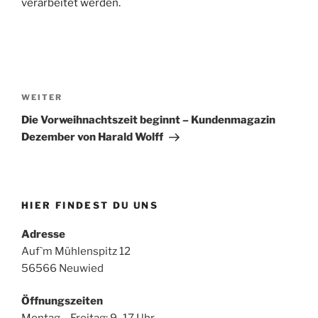
verarbeitet werden.
Beitragsnavigation
Nächster
WEITER
Beitrag
Die Vorweihnachtszeit beginnt – Kundenmagazin
Dezember von Harald Wolff
HIER FINDEST DU UNS
Adresse
Auf`m Mühlenspitz 12
56566 Neuwied
Öffnungszeiten